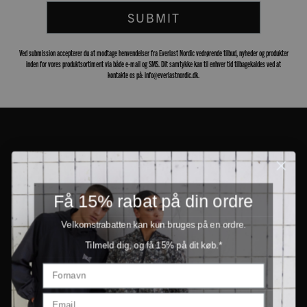
SUBMIT
Ved submission accepterer du at modtage henvendelser fra Everlast Nordic vedrørende tilbud, nyheder og produkter
inden for vores produktsortiment via både e-mail og SMS. Dit samtykke kan til enhver tid tilbagekaldes ved at
kontakte os på: info@everlastnordic.dk.
Få 15% rabat på din ordre
Velkomstrabatten kan kun bruges på en ordre.
Tilmeld dig, og få 15% på dit køb.*
PRODUCTS