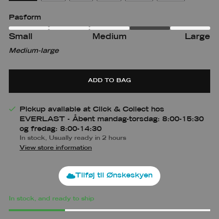
Pasform
Small
Medium
Large
Small
Small
Medium
Medium-large
m
Large
ADD TO BAG
Pickup available at Click & Collect hos
EVERLAST - Åbent mandag-torsdag: 8:00-15:30
og fredag: 8:00-14:30
In stock, Usually ready in 2 hours
View store information
Tilføj til Ønskeskyen
In stock, and ready to ship