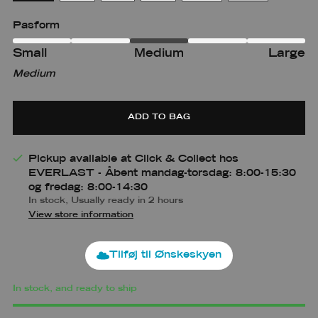
Pasform
Small
Medium
Large
Small
Small
Medium
m
Medium-
Large
large
ADD TO BAG
Pickup available at Click & Collect hos
EVERLAST - Åbent mandag-torsdag: 8:00-15:30
og fredag: 8:00-14:30
In stock, Usually ready in 2 hours
View store information
Tilføj til Ønskeskyen
In stock, and ready to ship