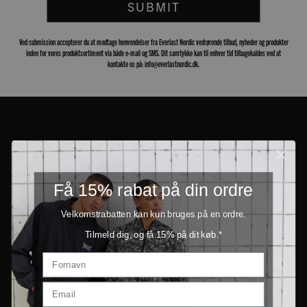
SUBMIT
Ved submission accepterer du at modtage henvendelser fra Everlast Nordic vedrørende tilbud, nyheder og produkter
inden for vores produktsortiment via både e-mail og SMS. Dit samtykke kan til enhver tid tilbagekaldes ved at
kontakte os på: info@everlastnordic.dk.
Få 15% rabat på din ordre
Velkomstrabatten kan kun bruges på en ordre.
Tilmeld dig, og få 15% på dit køb.*
PRODUCTS
INFORMATION