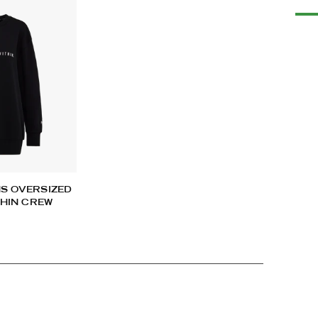
Add
pro
to
you
car
S OVERSIZED
THIN CREW