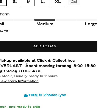
S
S.
M
L.
XL
2xl
form
ll
Medium
Large
ll
ll
dium
ium-
ge
e
ADD TO BAG
ickup available at Click & Collect hos
VERLAST - Åbent mandag-torsdag: 8:00-15:30
g fredag: 8:00-14:30
n stock, Usually ready in 2 hours
iew store information
Tilføj til Ønskeskyen
tock, and ready to ship