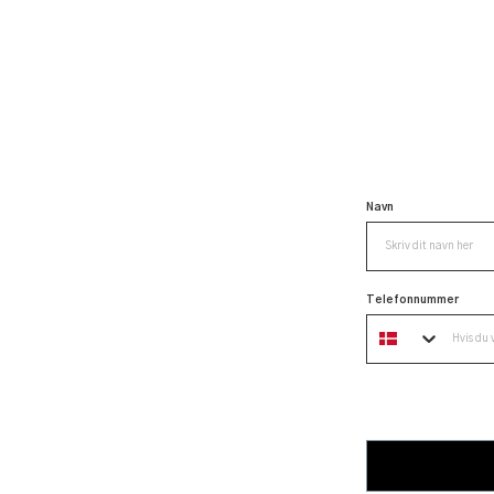
Navn
Telefonnummer
5% rabat på din ordre
strabatten kan kun bruges på en ordre.