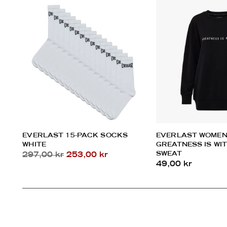
EVERLAST 15-PACK SOCKS
EVERLAST WOMEN
WHITE
GREATNESS IS WI
Regular
SWEAT
297,00 kr
253,00 kr
49,00 kr
price