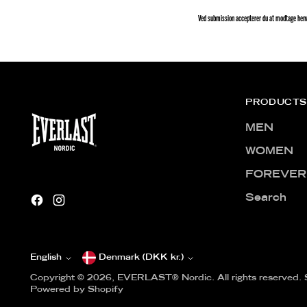
ilmeld dig, og få 15% på dit køb.*
Ved submission accepterer du at modtage henven
PRODUCTS
MEN
WOMEN
FOREVER
Mens
Womens
Search
TILMELD NYHEDSBREV
elde dig accepterer du at modtage e-mailmarkedsføring og
English
Denmark (DKK kr.)
Currency
Language
accepterer vores
Privatlivspolitik
.
Copyright © 2026,
EVERLAST® Nordic
. All rights reserved
Powered by Shopify