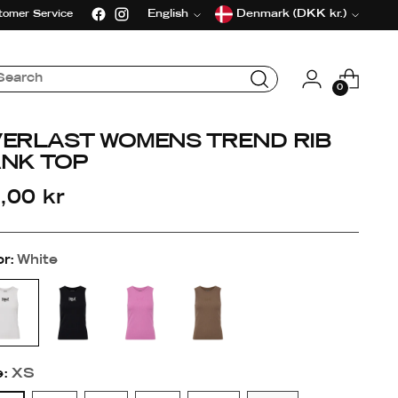
Language
Currency
English
Denmark (DKK kr.)
tomer Service
0
VERLAST WOMENS TREND RIB
ANK TOP
gular
,00 kr
ice
or:
White
e:
XS