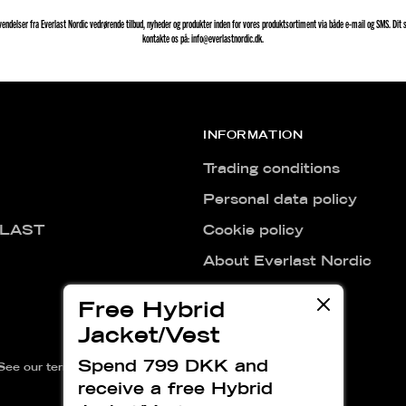
delser fra Everlast Nordic vedrørende tilbud, nyheder og produkter inden for vores produktsortiment via både e-mail og SMS. Dit s
kontakte os på: info@everlastnordic.dk.
INFORMATION
Trading conditions
Personal data policy
LAST
Cookie policy
About Everlast Nordic
Free Hybrid
Jacket/Vest
Spend 799 DKK and
. See our terms of use and privacy notice.
receive a free Hybrid