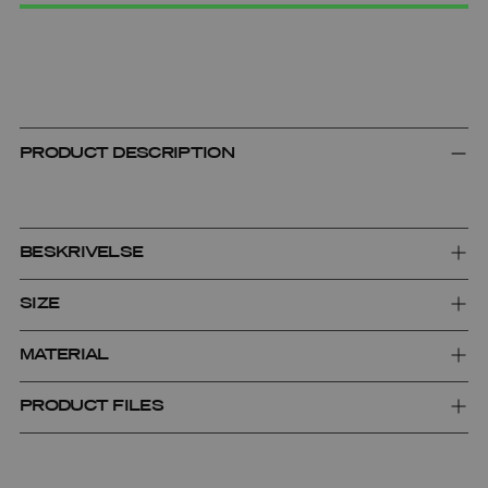
Adding
product
to
PRODUCT DESCRIPTION
your
cart
BESKRIVELSE
SIZE
MATERIAL
PRODUCT FILES