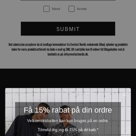
Mand
Kvinde
SUBMIT
Ved submission accepterer du at modtage henvendelser fra Everlast Nordic vedrørende tilbud, nyheder og produkter
inden for vores produktsortiment via både e-mail og SMS. Dit samtykke kan til enhver tid tilbagekaldes ved at
kontakte os på: info@everlastnordic.dk.
Få 15% rabat på din ordre
Velkomstrabatten kan kun bruges på en ordre.
Tilmeld dig, og få 15% på dit køb.*