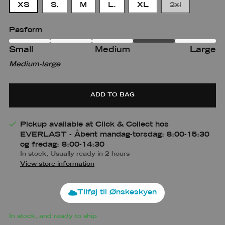
XS
S.
M
L.
XL
2xl
Pasform
Small
Medium
Large
Small
Small
Medium
Medium-large
m
Large
ADD TO BAG
Pickup available at Click & Collect hos
EVERLAST - Åbent mandag-torsdag: 8:00-15:30
og fredag: 8:00-14:30
In stock, Usually ready in 2 hours
View store information
Tilføj til Ønskeskyen
In stock, and ready to ship