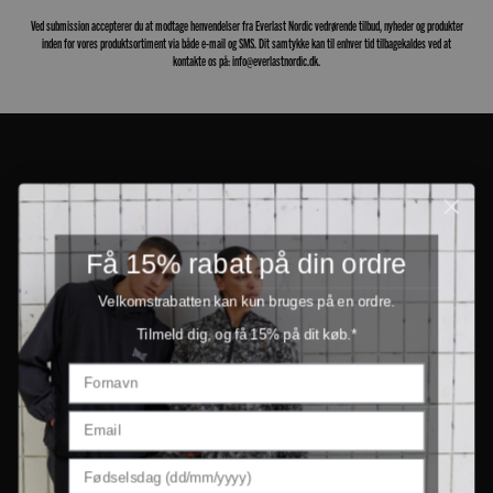
Ved submission accepterer du at modtage henvendelser fra Everlast Nordic vedrørende tilbud, nyheder og produkter
inden for vores produktsortiment via både e-mail og SMS. Dit samtykke kan til enhver tid tilbagekaldes ved at
kontakte os på: info@everlastnordic.dk.
Få 15% rabat på din ordre
Velkomstrabatten kan kun bruges på en ordre.
Tilmeld dig, og få 15% på dit køb.*
PRODUCTS
INFORMATION