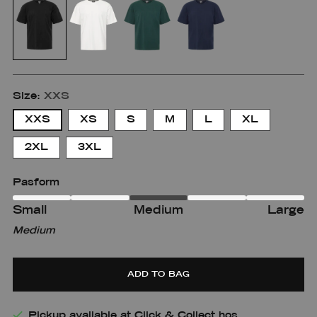
Size:
XXS
XXS
XS
S
M
L
XL
2XL
3XL
Pasform
Small
Medium
Large
Small
Small
Medium
m
Medium-
Large
large
ADD TO BAG
Pickup available at Click & Collect hos