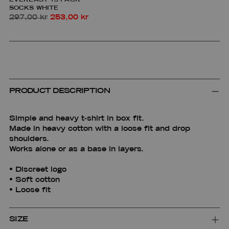
EVERLAST 15-PACK
SOCKS WHITE
Regular
297,00 kr
253,00 kr
price
PRODUCT DESCRIPTION
Simple and heavy t-shirt in box fit.
Made in heavy cotton with a loose fit and drop
shoulders.
Works alone or as a base in layers.
• Discreet logo
• Soft cotton
• Loose fit
SIZE