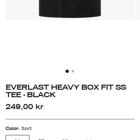
EVERLAST HEAVY BOX FIT SS
TEE - BLACK
Regular
249,00 kr
price
Color:
Sort