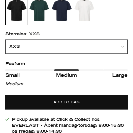
Størrelse:
XXS
Pasform
Small
Medium
Large
Small
Small
Medium
m
Medium-
Large
large
ADD TO BAG
Pickup available at Click & Collect hos
EVERLAST - Åbent mandag-torsdag: 8:00-15:30
og fredag: 8:00-14:30