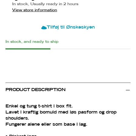
In stock, Usually ready in 2 hours
View store information
Tilføj til Ønskeskyen
In stock, and ready to ship
Adding
product
to
PRODUCT DESCRIPTION
your
cart
Enkel og tung t-shirt i box fit.
Lavet i kraftig bomuld med løs pasform og drop
shoulders.
Fungerer alene eller som base i lag.