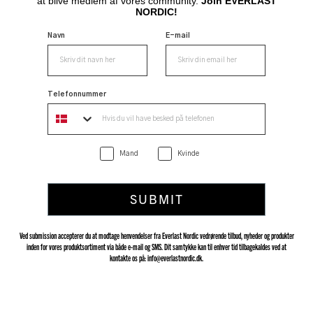
at blive medlem af vores community.
Join EVERLAST
NORDIC!
Navn
E-mail
Telefonnummer
Mand
Kvinde
SUBMIT
Ved submission accepterer du at modtage henvendelser fra Everlast Nordic vedrørende tilbud, nyheder og produkter
inden for vores produktsortiment via både e-mail og SMS. Dit samtykke kan til enhver tid tilbagekaldes ved at
kontakte os på: info@everlastnordic.dk.