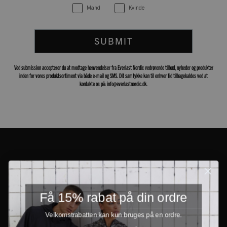
Mand
Kvinde
SUBMIT
Ved submission accepterer du at modtage henvendelser fra Everlast Nordic vedrørende tilbud, nyheder og produkter
inden for vores produktsortiment via både e-mail og SMS. Dit samtykke kan til enhver tid tilbagekaldes ved at
kontakte os på: info@everlastnordic.dk.
Få 15% rabat på din ordre
Velkomstrabatten kan kun bruges på en ordre.