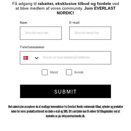
Få adgang til
rabatter, eksklusive tilbud og fordele
ved
at blive medlem af vores community.
Join EVERLAST
NORDIC!
Navn
E-mail
Telefonnummer
Mand
Kvinde
SUBMIT
Ved submission accepterer du at modtage henvendelser fra Everlast Nordic vedrørende tilbud, nyheder og produkter
inden for vores produktsortiment via både e-mail og SMS. Dit samtykke kan til enhver tid tilbagekaldes ved at
kontakte os på: info@everlastnordic.dk.