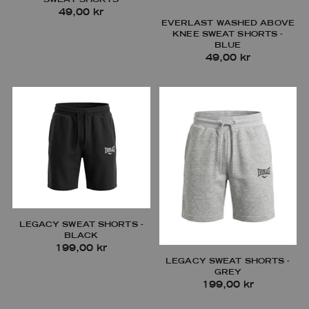
49,00 kr
EVERLAST WASHED ABOVE
KNEE SWEAT SHORTS -
BLUE
49,00 kr
LEGACY SWEAT SHORTS -
BLACK
199,00 kr
LEGACY SWEAT SHORTS -
GREY
199,00 kr