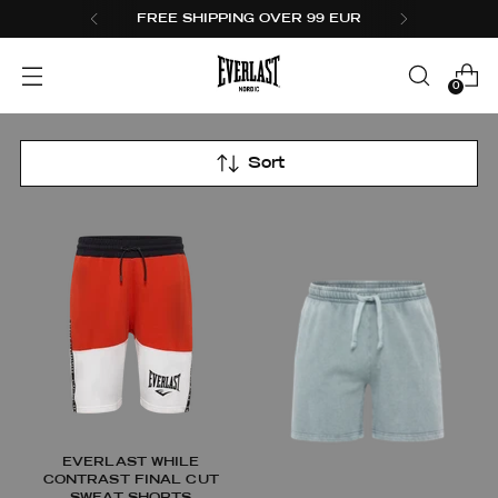
FREE SHIPPING OVER 99 EUR
0
Sort
EVERLAST WHILE
CONTRAST FINAL CUT
SWEAT SHORTS