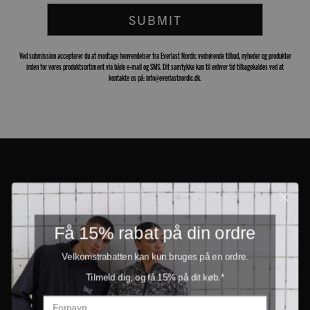
SUBMIT
Ved submission accepterer du at modtage henvendelser fra Everlast Nordic vedrørende tilbud, nyheder og produkter
inden for vores produktsortiment via både e-mail og SMS. Dit samtykke kan til enhver tid tilbagekaldes ved at
kontakte os på: info@everlastnordic.dk.
Få 15% rabat på din ordre
Velkomstrabatten kan kun bruges på en ordre.
Tilmeld dig, og få 15% på dit køb.*