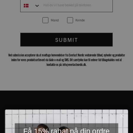
Mand
Kvinde
SUBMIT
Ved submission accepterer du at modtage henvendelser fra Everlast Nordic vedrørende tilbud, nyheder og produkter
inden for vores produktsortiment via både e-mail og SMS. Dit samtykke kan til enhver tid tilbagekaldes ved at
kontakte os på: info@everlastnordic.dk.
Få 15% rabat på din ordre